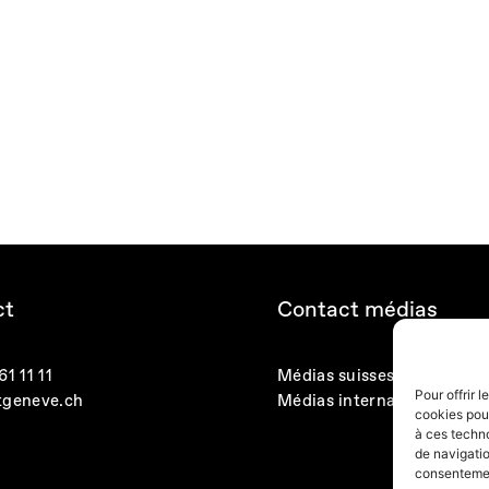
ct
Contact médias
1 11 11
Médias suisses
Pour offrir 
tgeneve.ch
Médias internationaux
cookies pour
à ces techn
de navigatio
consentement