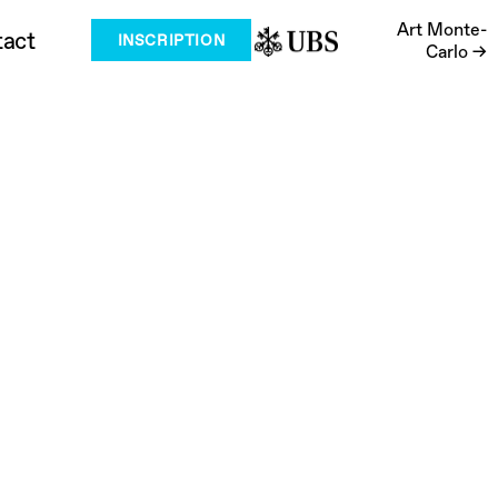
Art Monte-
act
INSCRIPTION
Carlo →