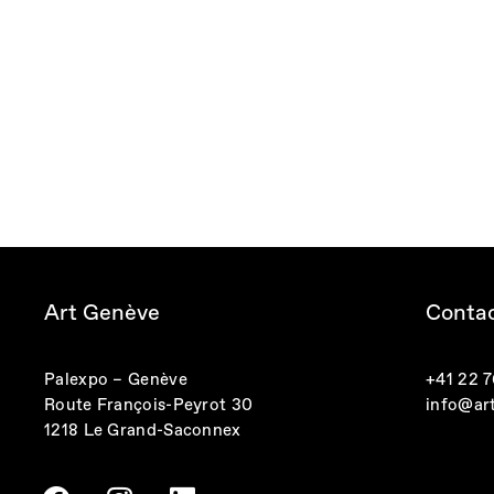
Art Genève
Conta
Palexpo – Genève
+41 22 76
Route François-Peyrot 30
info@ar
1218 Le Grand-Saconnex
F
I
L