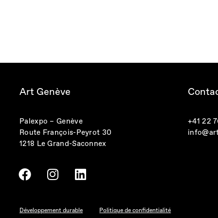
Art Genève
Conta
Palexpo – Genève
+41 22 76
Route François-Peyrot 30
info@ar
1218 Le Grand-Saconnex
F
I
L
a
n
i
c
s
n
e
t
k
Développement durable
Politique de confidentialité
b
a
e