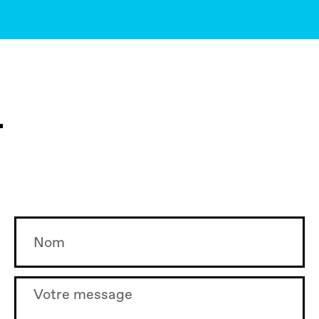
r
Last
Name
Message