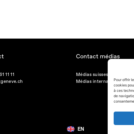
ct
Contact médias
1 11 11
Médias suisses
Pour offrir 
tgeneve.ch
Médias internationaux
cookies pour
à ces techn
de navigatio
consentement
EN